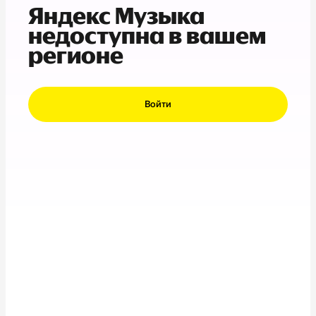
Яндекс Музыка
недоступна в вашем
регионе
Войти