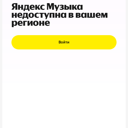
Яндекс Музыка
недоступна в вашем
регионе
Войти