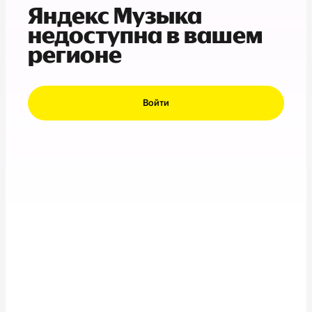
Яндекс Музыка
недоступна в вашем
регионе
Войти