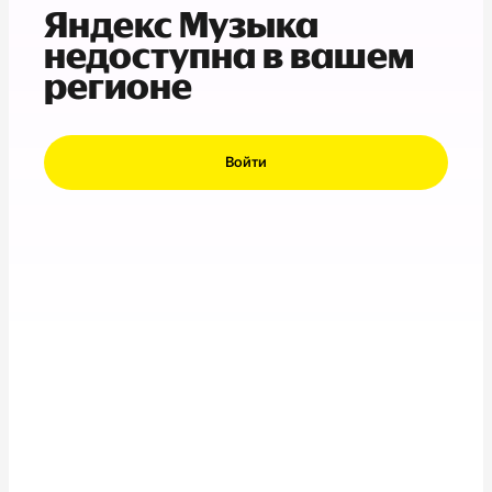
Яндекс Музыка
недоступна в вашем
регионе
Войти