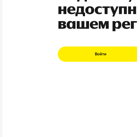
недоступн
вашем ре
Войти