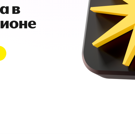
а в
гионе