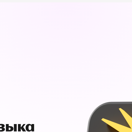
узыка