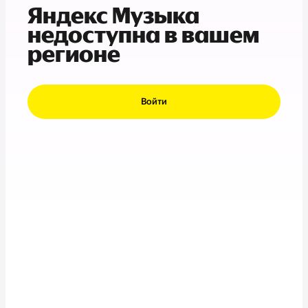
Яндекс Музыка
недоступна в вашем
регионе
Войти