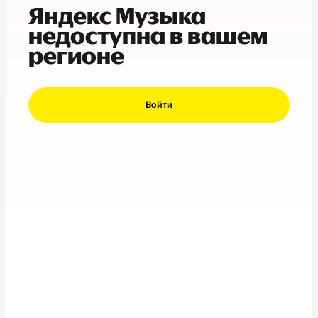
Яндекс Музыка
недоступна в вашем
регионе
Войти