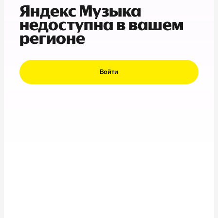
Яндекс Музыка
недоступна в вашем
регионе
Войти