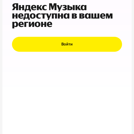
Яндекс Музыка
недоступна в вашем
регионе
Войти