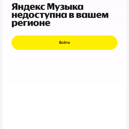
Яндекс Музыка
недоступна в вашем
регионе
Войти