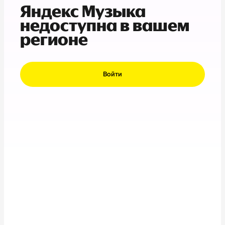
Яндекс Музыка
недоступна в вашем
регионе
Войти