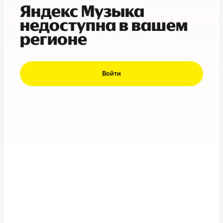
Яндекс Музыка
недоступна в вашем
регионе
Войти