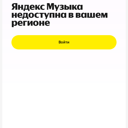
Яндекс Музыка
недоступна в вашем
регионе
Войти