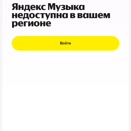
Яндекс Музыка
недоступна в вашем
регионе
Войти