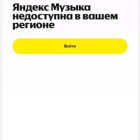
Яндекс Музыка
недоступна в вашем
регионе
Войти