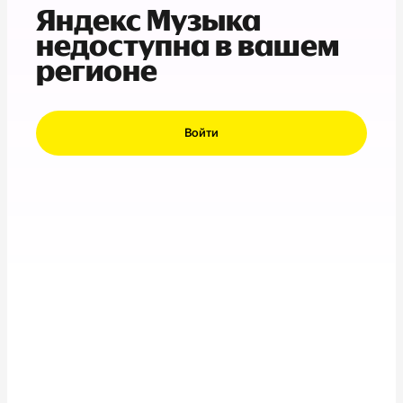
Яндекс Музыка
недоступна в вашем
регионе
Войти