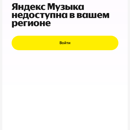
Яндекс Музыка
недоступна в вашем
регионе
Войти