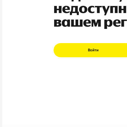
недоступн
вашем ре
Войти