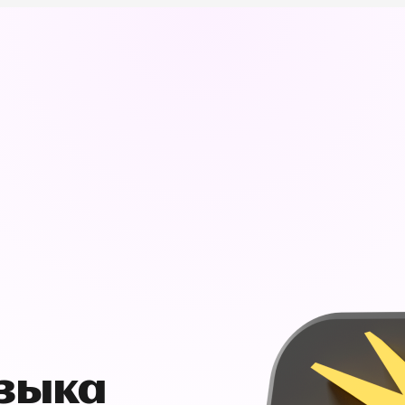
узыка