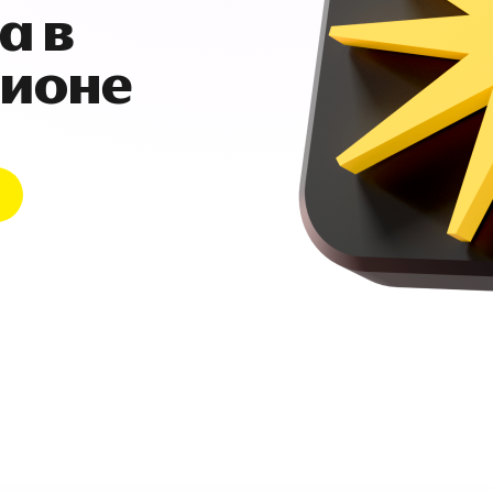
а в
гионе