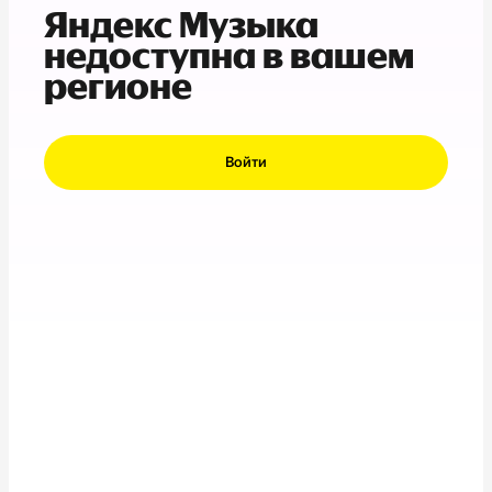
Яндекс Музыка
недоступна в вашем
регионе
Войти