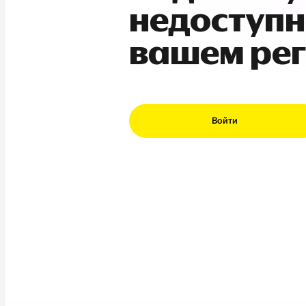
недоступн
вашем ре
Войти