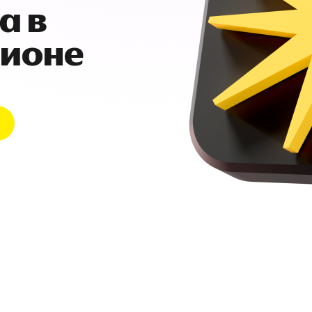
а в
гионе