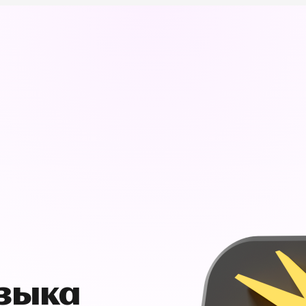
узыка