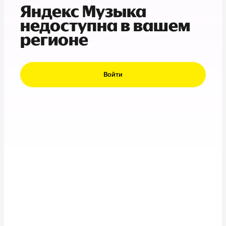
Яндекс Музыка
недоступна в вашем
регионе
Войти