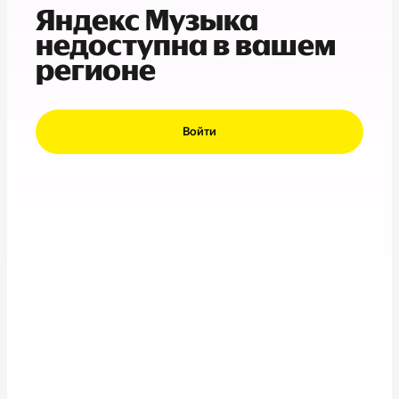
Яндекс Музыка
недоступна в вашем
регионе
Войти