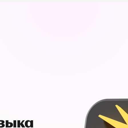
узыка