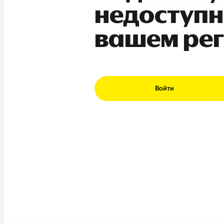
недоступн
вашем ре
Войти