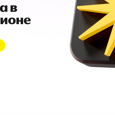
а в
гионе