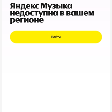
Яндекс Музыка
недоступна в вашем
регионе
Войти