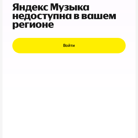
Яндекс Музыка
недоступна в вашем
регионе
Войти