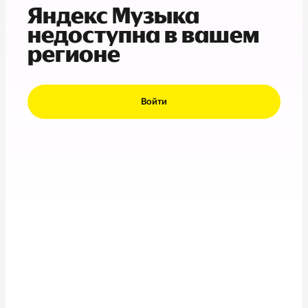
Яндекс Музыка
недоступна в вашем
регионе
Войти