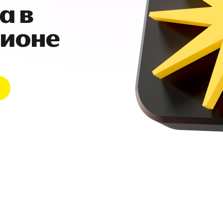
а в
гионе