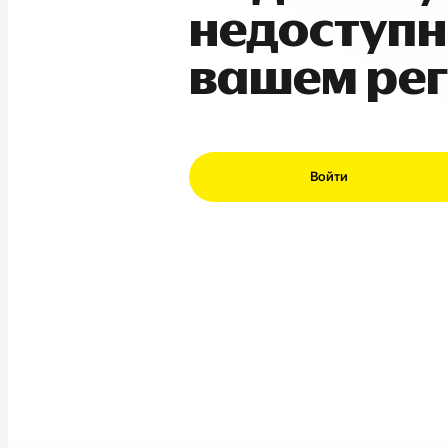
недоступн
вашем ре
Войти