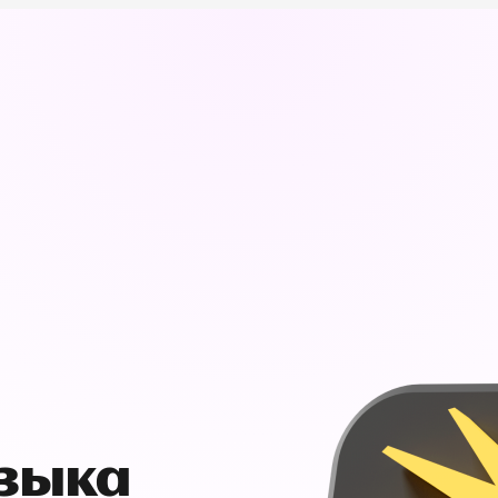
узыка