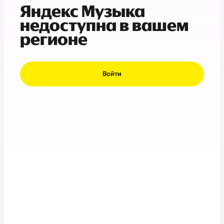
Яндекс Музыка
недоступна в вашем
регионе
Войти