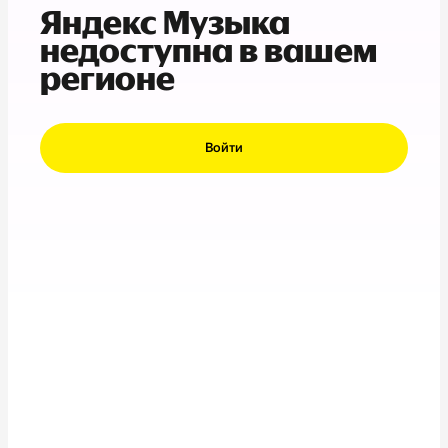
Яндекс Музыка
недоступна в вашем
регионе
Войти