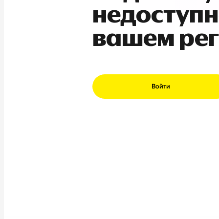
недоступн
вашем ре
Войти