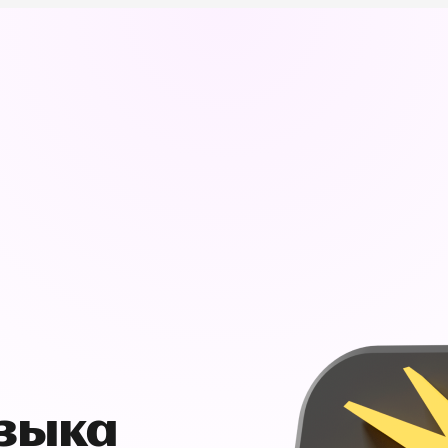
узыка