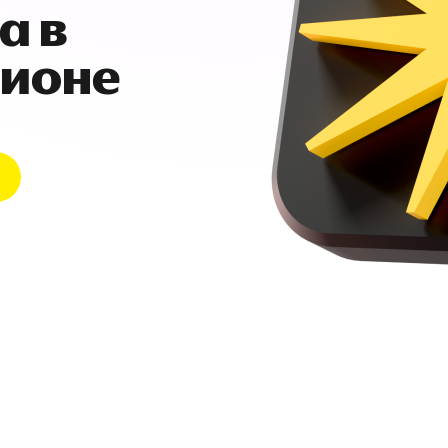
а в
гионе