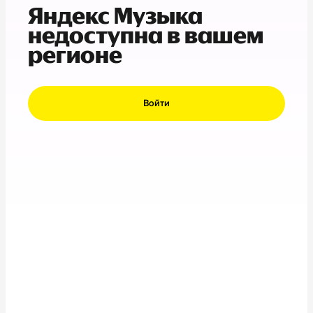
Яндекс Музыка
недоступна в вашем
регионе
Войти