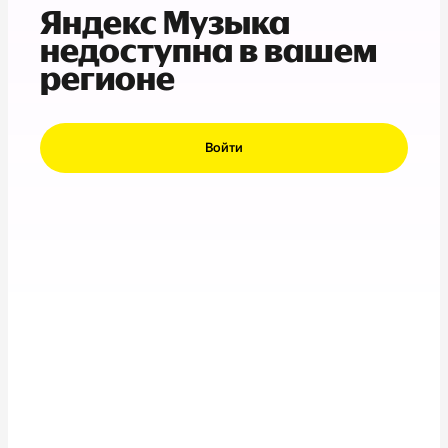
Яндекс Музыка
недоступна в вашем
регионе
Войти