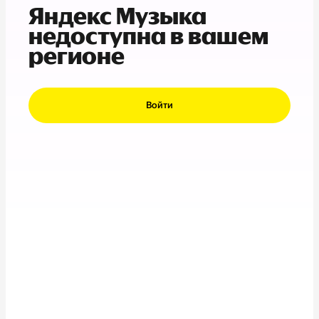
Яндекс Музыка
недоступна в вашем
регионе
Войти