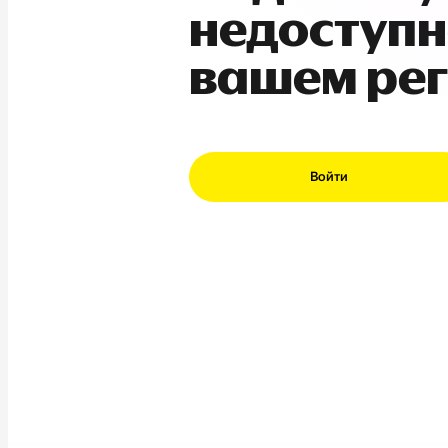
недоступн
вашем ре
Войти