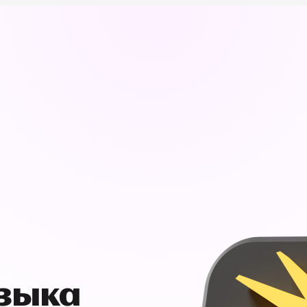
узыка