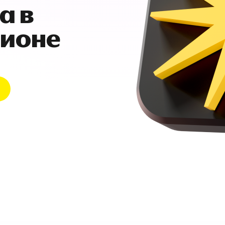
а в
гионе