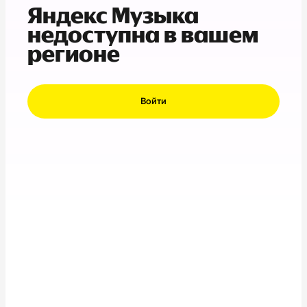
Яндекс Музыка
недоступна в вашем
регионе
Войти