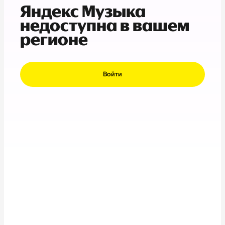
Яндекс Музыка
недоступна в вашем
регионе
Войти