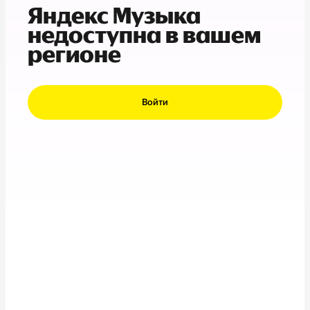
Яндекс Музыка
недоступна в вашем
регионе
Войти