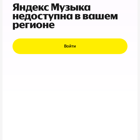
Яндекс Музыка
недоступна в вашем
регионе
Войти