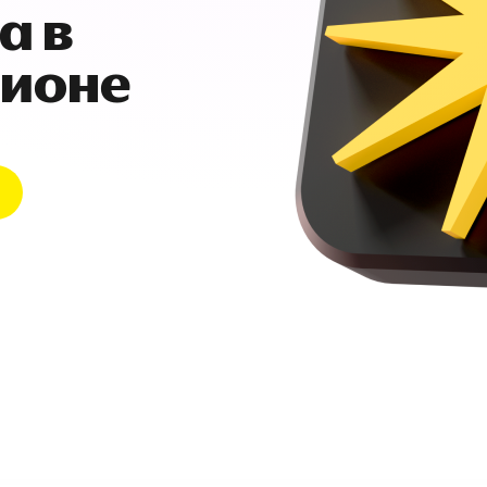
а в
гионе