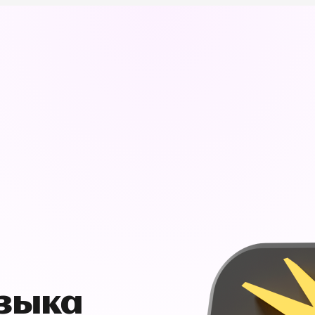
узыка