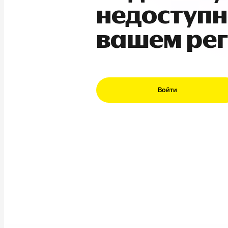
недоступн
вашем ре
Войти