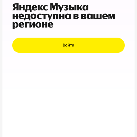
Яндекс Музыка
недоступна в вашем
регионе
Войти