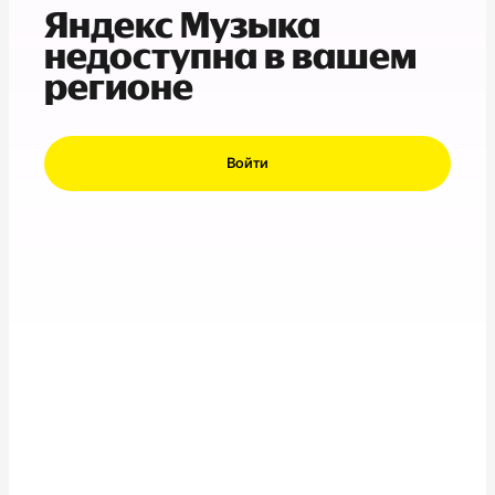
Яндекс Музыка
недоступна в вашем
регионе
Войти