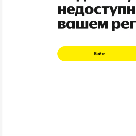
недоступн
вашем ре
Войти