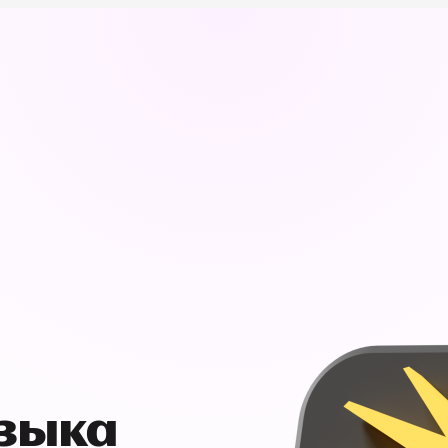
узыка