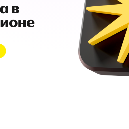
а в
гионе