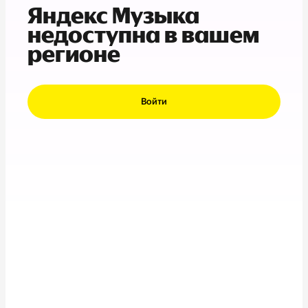
Яндекс Музыка
недоступна в вашем
регионе
Войти