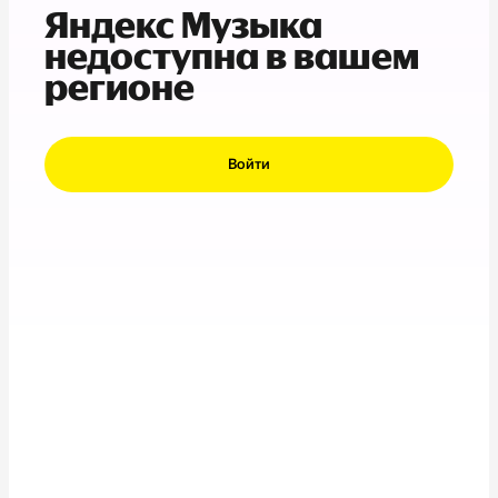
Яндекс Музыка
недоступна в вашем
регионе
Войти