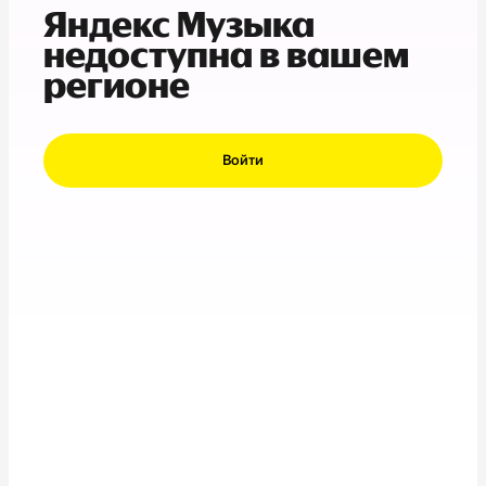
Яндекс Музыка
недоступна в вашем
регионе
Войти