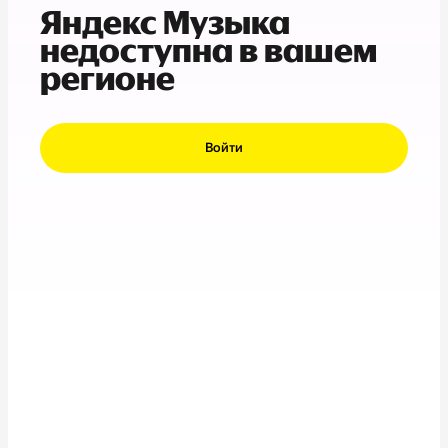
Яндекс Музыка
недоступна в вашем
регионе
Войти