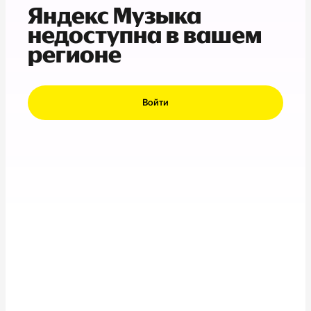
Яндекс Музыка
недоступна в вашем
регионе
Войти