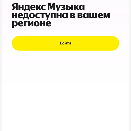
Яндекс Музыка
недоступна в вашем
регионе
Войти