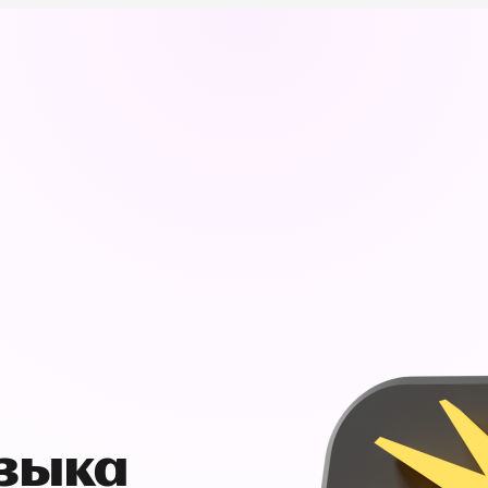
узыка