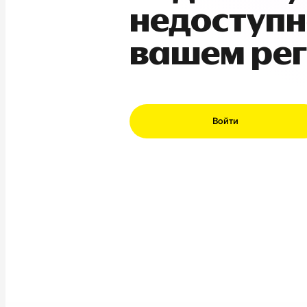
недоступн
вашем ре
Войти