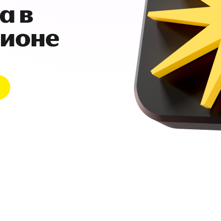
а в
гионе