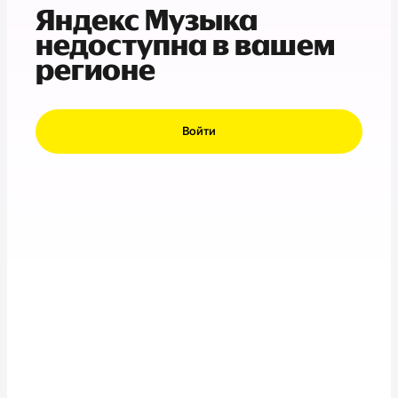
Яндекс Музыка
недоступна в вашем
регионе
Войти